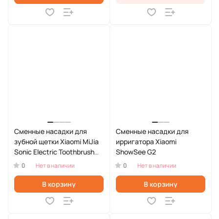
Сменные насадки для
Сменные насадки для
зубной щетки Xiaomi MiJia
ирригатора Xiaomi
Sonic Electric Toothbrush
ShowSee G2
T501 MBS307 (2шт)
0
0
Нет в наличии
Нет в наличии
В корзину
В корзину