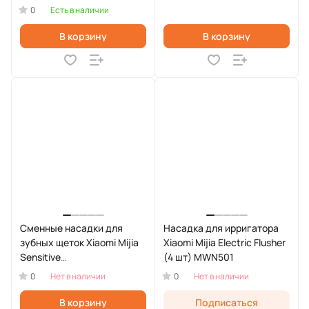
0
Есть в наличии
В корзину
В корзину
Сменные насадки для
Насадка для ирригатора
зубных щеток Xiaomi Mijia
Xiaomi Mijia Electric Flusher
Sensitive
(4 шт) MWN501
T301/T302/T501/T501C 3
0
0
Нет в наличии
Нет в наличии
шт.
В корзину
Подписаться