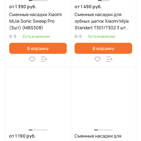
от 1 390 руб.
от 1 490 руб.
Сменные насадки Xiaomi
Сменные насадки для
MiJia Sonic Sweep Pro
зубных щеток Xiaomi Mijia
(3шт) (MBS308)
Standart T301/T302 3 шт
(MBS303)
0
0
Есть в наличии
Есть в наличии
В корзину
В корзину
от 1 190 руб.
Сменные насадки для