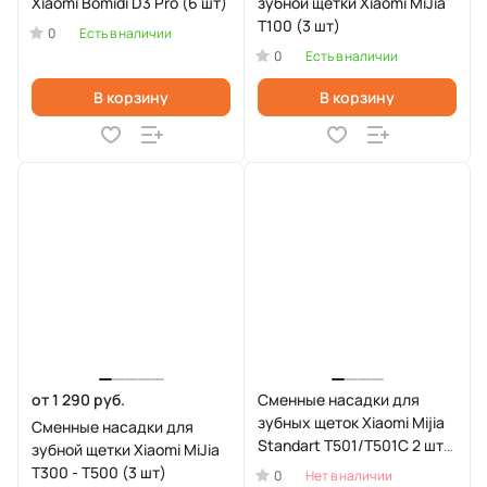
Xiaomi Bomidi D3 Pro (6 шт)
зубной щетки Xiaomi MiJia
T100 (3 шт)
0
Есть в наличии
0
Есть в наличии
В корзину
В корзину
от 1 290 руб.
Сменные насадки для
зубных щеток Xiaomi Mijia
Сменные насадки для
Standart T501/T501C 2 шт
зубной щетки Xiaomi MiJia
(MBS307)
T300 - T500 (3 шт)
0
Нет в наличии