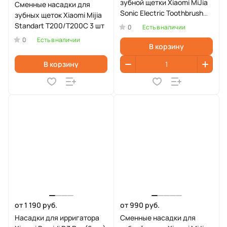
зубной щетки Xiaomi MiJia
Сменные насадки для
Sonic Electric Toothbrush
зубных щеток Xiaomi Mijia
T700 MBS304 (2шт)
Standart T200/T200C 3 шт
0
Есть в наличии
0
Есть в наличии
В корзину
В корзину
от 1 190 руб.
от 990 руб.
Насадки для ирригатора
Сменные насадки для