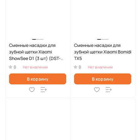
Сменные насадки для
Сменные насадки для
зубной щетки Xiaomi
зубной щетки Xiaomi Bomidi
ShowSee D1 (3 шт) (DST-
TX5
S3W)
0
0
Нет в наличии
Нет в наличии
В корзину
В корзину