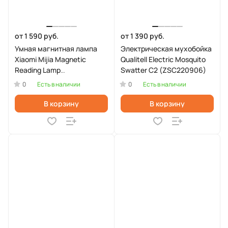
от 1 590 руб.
от 1 390 руб.
Умная магнитная лампа
Электрическая мухобойка
Xiaomi Mijia Magnetic
Qualitell Electric Mosquito
Reading Lamp
Swatter C2 (ZSC220906)
(9290029114)
0
0
Есть в наличии
Есть в наличии
В корзину
В корзину