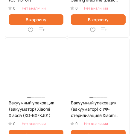
Edition) (XD-ZKFKJ02)
0
0
Нет в наличии
Нет в наличии
В корзину
В корзину
Вакуумный упаковщик
Вакуумный упаковщик
(вакууматор) Xiaomi
(вакууматор) с УФ-
Xiaoda (XD-BXFKJ01)
стерилизацией Xiaomi
Xiaoda XD-ZKFKJ01
0
0
Нет в наличии
Нет в наличии