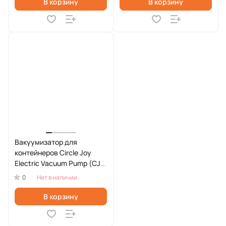
В корзину
В корзину
Вакуумизатор для
контейнеров Circle Joy
Electric Vacuum Pump (CJ-
VSP01)
0
Нет в наличии
В корзину