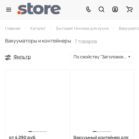
–
–
–
Главная
Каталог
Бытовая техника для кухни
Вакуумато
Вакууматоры и контейнеры
7 товаров
Фильтр
По свойству "Заголовок окна браузера" (убывание)
от 4 290 руб.
Вакуумный контейнер для