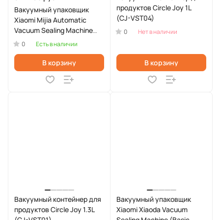
продуктов Circle Joy 1L
Вакуумный упаковщик
(CJ-VST04)
Xiaomi Mijia Automatic
Vacuum Sealing Machine
0
Нет в наличии
(MJFKJ06XM)
0
Есть в наличии
В корзину
В корзину
Вакуумный контейнер для
Вакуумный упаковщик
продуктов Circle Joy 1.3L
Xiaomi Xiaoda Vacuum
(CJ-VST01)
Sealing Machine (Basic