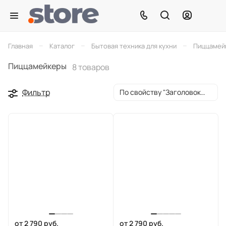
–
–
–
Главная
Каталог
Бытовая техника для кухни
Пиццамей
Пиццамейкеры
8 товаров
Фильтр
По свойству "Заголовок окна браузера" (убывание)
от 2 790 руб.
от 2 790 руб.