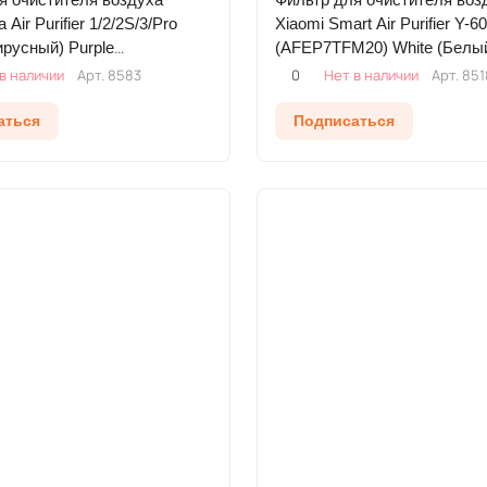
a Air Purifier 1/2/2S/3/Pro
Xiaomi Smart Air Purifier Y-6
ирусный) Purple
(AFEP7TFM20) White (Белы
ый)
в наличии
Арт.
8583
0
Нет в наличии
Арт.
851
аться
Подписаться