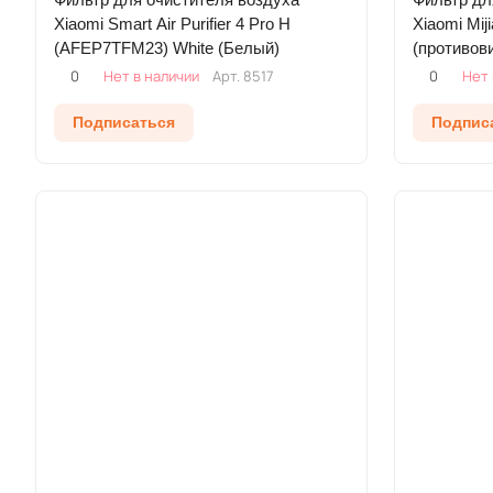
Xiaomi Smart Air Purifier 4 Pro H
Xiaomi Miji
(AFEP7TFM23) White (Белый)
(противов
(Фиолетов
0
Нет в наличии
Арт.
8517
0
Нет 
Подписаться
Подпис