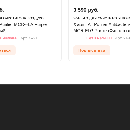
б.
3 590 руб.
я очистителя воздуха
Фильтр для очистителя воз
 Purifier MCR-FLA Purple
Xiaomi Air Purifier Antibacteria
ый)
MCR-FLG Purple (Фиолетов
в наличии
Арт.
4421
0
Нет в наличии
Арт.
219
аться
Подписаться