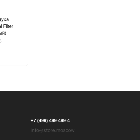
духа
l Filter
ый)
6
+7 (499) 499-499-4
info@store.moscow