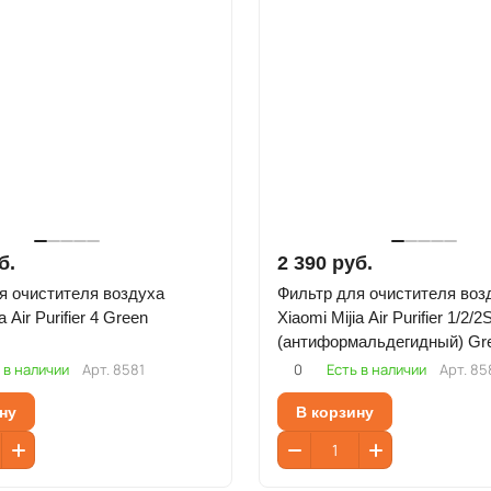
б.
2 390 руб.
я очистителя воздуха
Фильтр для очистителя воз
a Air Purifier 4 Green
Xiaomi Mijia Air Purifier 1/2/2
(антиформальдегидный) Gr
(Зеленый)
 в наличии
Арт.
8581
0
Есть в наличии
Арт.
85
ну
В корзину