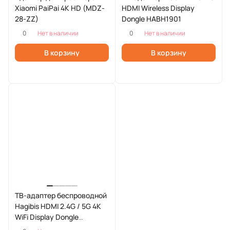
Xiaomi PaiPai 4K HD (MDZ-
HDMI Wireless Display
28-ZZ)
Dongle HABH1901
0
0
Нет в наличии
Нет в наличии
В корзину
В корзину
ТВ-адаптер беспроводной
Hagibis HDMI 2.4G / 5G 4K
WiFi Display Dongle
(WFY0225G)