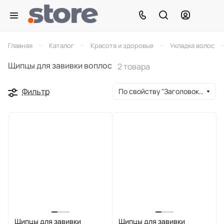
–
–
–
Главная
Каталог
Красота и здоровье
Укладка волос
Щипцы для завивки воплос
2 товара
Фильтр
По свойству "Заголовок окна браузера" (убывание)
Щипцы для завивки
Щипцы для завивки