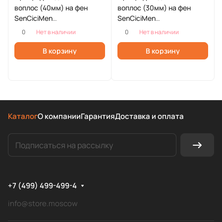
воплос (40мм) на фен
воплос (30мм) на фен
SenCiciMen
SenCiciMen
HD15/HD13/X13/X9
HD15/HD13/X13/X9
0
0
Нет в наличии
Нет в наличии
В корзину
В корзину
Каталог
О компании
Гарантия
Доставка и оплата
+7 (499) 499-499-4
info@store.moscow