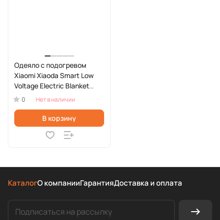
Одеяло с подогревом
Xiaomi Xiaoda Smart Low
Voltage Electric Blanket
(HDDRT04-60W)
0
Нет в наличии
В корзину
Каталог
О компании
Гарантия
Доставка и оплата