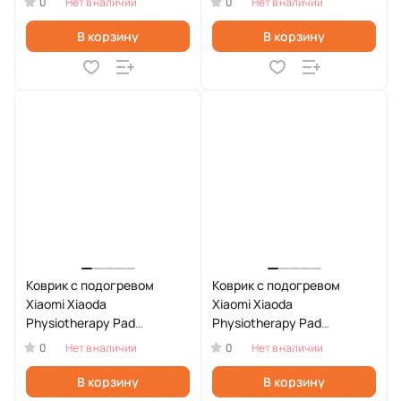
0
0
Нет в наличии
Нет в наличии
В корзину
В корзину
Коврик с подогревом
Коврик с подогревом
Xiaomi Xiaoda
Xiaomi Xiaoda
Physiotherapy Pad
Physiotherapy Pad
30*60cm (XD-FRD3060-
30*60cm (XD-FRD3060-01)
0
0
Нет в наличии
Нет в наличии
02)
В корзину
В корзину