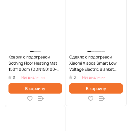
Коврик с подогревом
Одеяло с подогревом
Sothing Floor Heating Mat
Xiaomi Xiaoda Smart Low
150*100cm (DDN150100-
Voltage Electric Blanket
R560W)
(HDDRT04-120W)
0
0
Нет в наличии
Нет в наличии
В корзину
В корзину