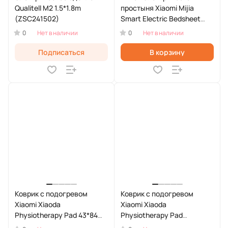
Qualitell M2 1.5*1.8m
простыня Xiaomi Mijia
(ZSC241502)
Smart Electric Bedsheet
(MJDRT018H)
0
0
Нет в наличии
Нет в наличии
Подписаться
В корзину
Коврик с подогревом
Коврик с подогревом
Xiaomi Xiaoda
Xiaomi Xiaoda
Physiotherapy Pad 43*84
Physiotherapy Pad
cm (XD-FRD4384-01)
30*42cm (XD-FRD3042-01)